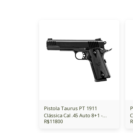
Pistola Taurus PT 1911
P
Clássica Cal .45 Auto 8+1 -
C
R$
11800
R
Oxidado