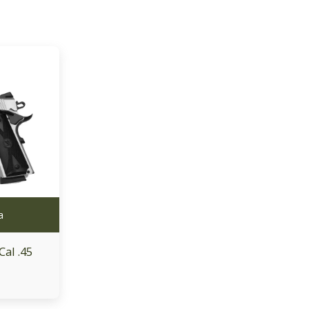
a
Cal .45