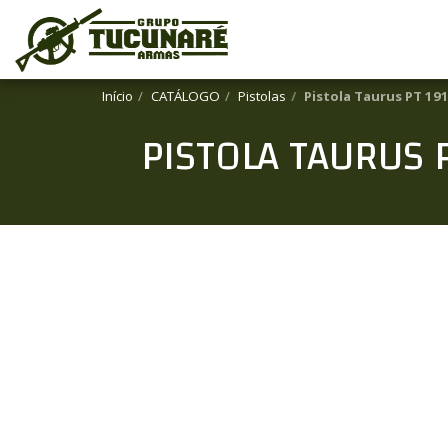
Início
CATÁLOGO
Pistolas
Pistola Taurus PT 191
PISTOLA TAURUS P