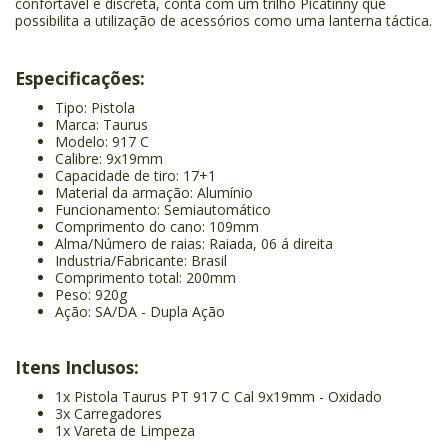
confortável e discreta, conta com um trilho Picatinny que
possibilita a utilização de acessórios como uma lanterna táctica.
Especificações:
Tipo: Pistola
Marca: Taurus
Modelo: 917 C
Calibre: 9x19mm
Capacidade de tiro: 17+1
Material da armação: Alumínio
Funcionamento: Semiautomático
Comprimento do cano: 109mm
Alma/Número de raias: Raiada, 06 á direita
Industria/Fabricante: Brasil
Comprimento total: 200mm
Peso: 920g
Ação: SA/DA - Dupla Ação
Itens Inclusos:
1x Pistola Taurus PT 917 C Cal 9x19mm - Oxidado
3x Carregadores
1x Vareta de Limpeza