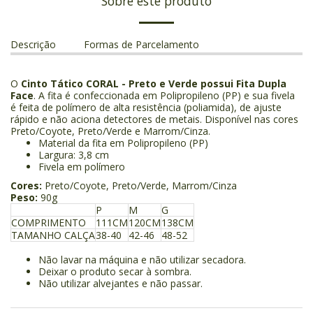
Sobre este produto
Descrição
Formas de Parcelamento
O
Cinto Tático CORAL - Preto e Verde possui Fita Dupla
Face
. A fita é confeccionada em Polipropileno (PP) e sua fivela
é feita de polímero de alta resistência (poliamida), de ajuste
rápido e não aciona detectores de metais. Disponível nas cores
Preto/Coyote, Preto/Verde e Marrom/Cinza.
Material da fita em Polipropileno (PP)
Largura: 3,8 cm
Fivela em polímero
Cores:
Preto/Coyote, Preto/Verde, Marrom/Cinza
Peso:
90g
P
M
G
COMPRIMENTO
111CM
120CM
138CM
TAMANHO CALÇA
38-40
42-46
48-52
Não lavar na máquina e não utilizar secadora.
Deixar o produto secar à sombra.
Não utilizar alvejantes e não passar.