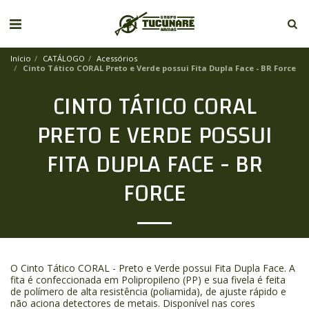
Início
CATÁLOGO
Acessórios
Cinto Tático CORAL Preto e Verde possui Fita Dupla Face - BR Force
CINTO TÁTICO CORAL
PRETO E VERDE POSSUI
FITA DUPLA FACE - BR
FORCE
O Cinto Tático CORAL - Preto e Verde possui Fita Dupla Face. A
fita é confeccionada em Polipropileno (PP) e sua fivela é feita
de polímero de alta resistência (poliamida), de ajuste rápido e
não aciona detectores de metais. Disponível nas cores