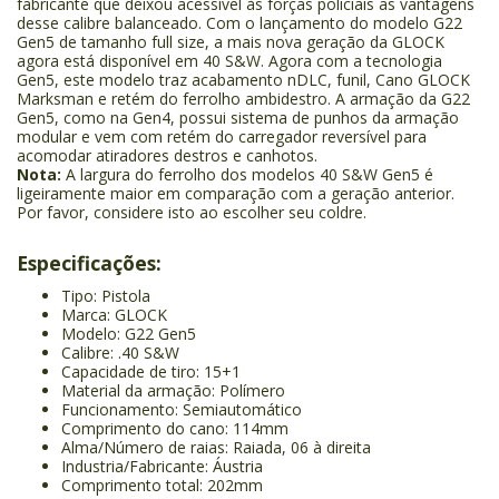
fabricante que deixou acessível às forças policiais as vantagens
desse calibre balanceado. Com o lançamento do modelo G22
Gen5 de tamanho full size, a mais nova geração da GLOCK
agora está disponível em 40 S&W. Agora com a tecnologia
Gen5, este modelo traz acabamento nDLC, funil, Cano GLOCK
Marksman e retém do ferrolho ambidestro. A armação da G22
Gen5, como na Gen4, possui sistema de punhos da armação
modular e vem com retém do carregador reversível para
acomodar atiradores destros e canhotos.
Nota:
A largura do ferrolho dos modelos 40 S&W Gen5 é
ligeiramente maior em comparação com a geração anterior.
Por favor, considere isto ao escolher seu coldre.
Especificações:
Tipo: Pistola
Marca: GLOCK
Modelo: G22 Gen5
Calibre: .40 S&W
Capacidade de tiro: 15+1
Material da armação: Polímero
Funcionamento: Semiautomático
Comprimento do cano: 114mm
Alma/Número de raias: Raiada, 06 à direita
Industria/Fabricante: Áustria
Comprimento total: 202mm